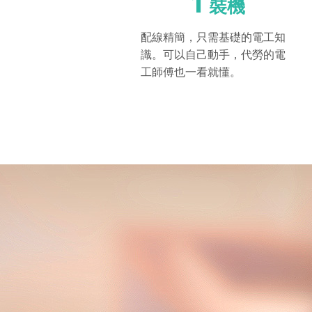
1
裝機
配線精簡，只需基礎的電工知
識。可以自己動手，代勞的電
工師傅也一看就懂。