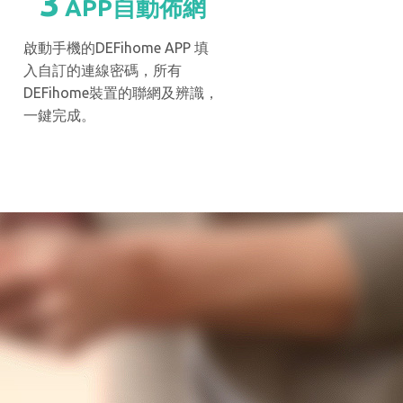
3
APP自動佈網
啟動手機的DEFihome APP 填
入自訂的連線密碼，所有
DEFihome裝置的聯網及辨識，
一鍵完成。