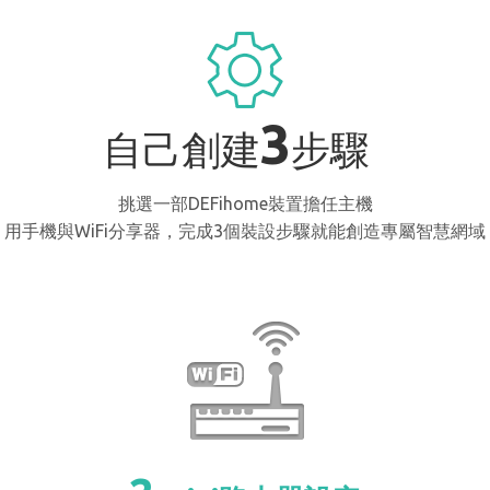
3
自己創建
步驟
挑選一部DEFihome裝置擔任主機
用手機與WiFi分享器，完成3個裝設步驟就能創造專屬智慧網域