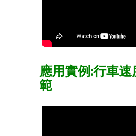
應用實例:行車速
範