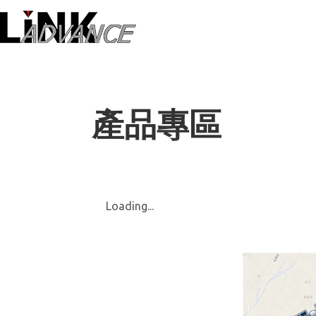
LiNK ADVANC
產品專區
Loading...