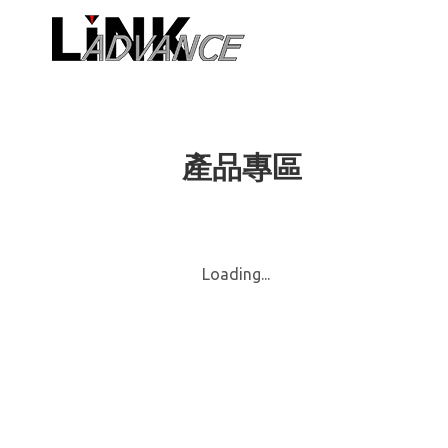
LiNK ADVA
產品專區
Loading...