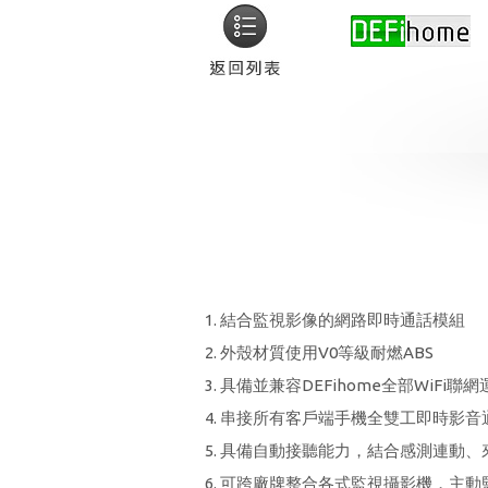
結合監視影像的網路即時通話模組
外殼材質使用V0等級耐燃ABS
具備並兼容DEFihome全部WiFi聯網
串接所有客戶端手機全雙工即時影音
具備自動接聽能力，結合感測連動、
可跨廠牌整合各式監視攝影機，主動