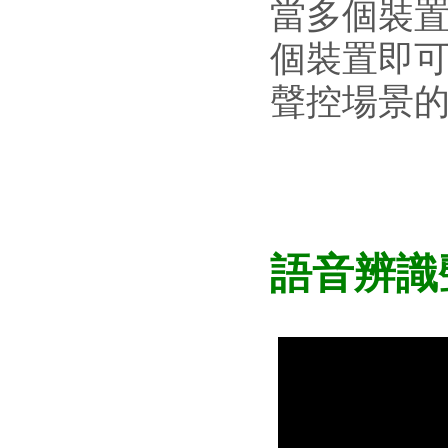
當多個裝
個裝置即
聲控場景
語音辨識