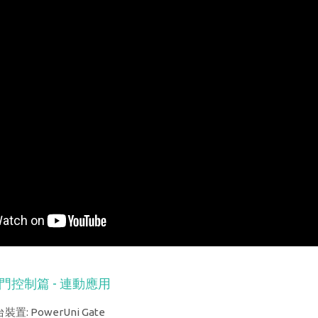
電捲門控制篇 - 連動應用
置: PowerUni Gate