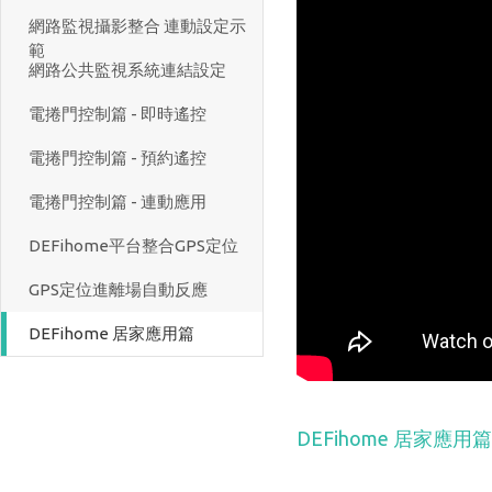
網路監視攝影整合 連動設定示
範
網路公共監視系統連結設定
電捲門控制篇 - 即時遙控
電捲門控制篇 - 預約遙控
電捲門控制篇 - 連動應用
DEFihome平台整合GPS定位
GPS定位進離場自動反應
DEFihome 居家應用篇
DEFihome 居家應用篇