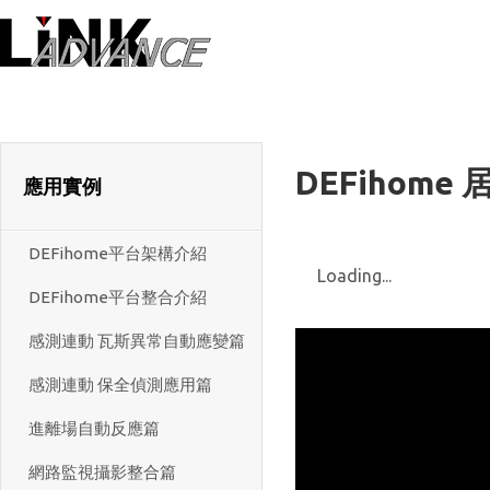
LiNK ADVANC
DEFihome
應用實例
DEFihome平台架構介紹
Loading...
DEFihome平台整合介紹
感測連動 瓦斯異常自動應變篇
感測連動 保全偵測應用篇
進離場自動反應篇
網路監視攝影整合篇