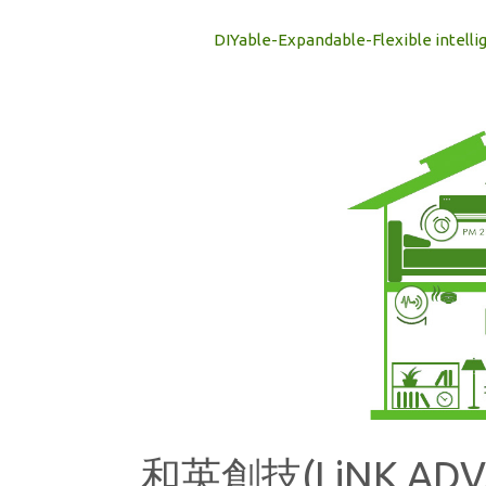
DIYable-Expandable-Flexib
和英創技(LiNK ADV