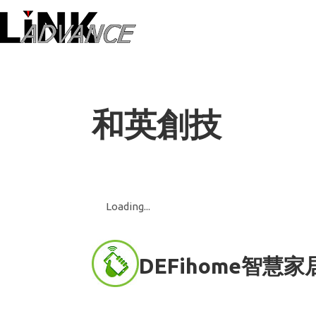
LiNK ADVANC
和英創技
Loading...
DEFihome智慧