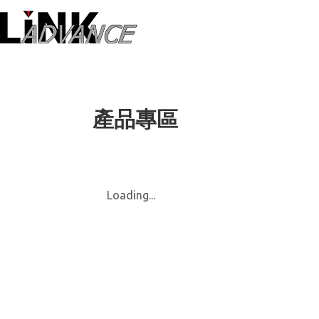
LiNK ADVANC
產品專區
Loading...