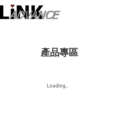
LiNK ADVANC
產品專區
Loading...