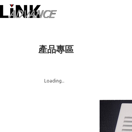
LiNK ADVANC
產品專區
Loading...