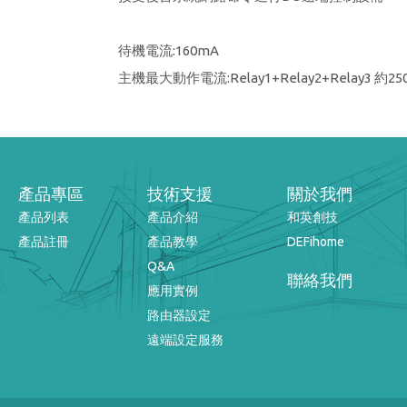
待機電流:160mA
主機最大動作電流:Relay1+Relay2+Relay3 約25
產品專區
技術支援
關於我們
產品列表
產品介紹
和英創技
產品註冊
產品教學
DEFihome
Q&A
聯絡我們
應用實例
路由器設定
遠端設定服務