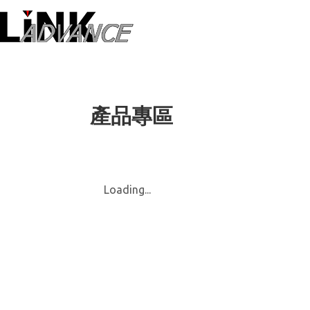
LiNK ADVANC
產品專區
Loading...